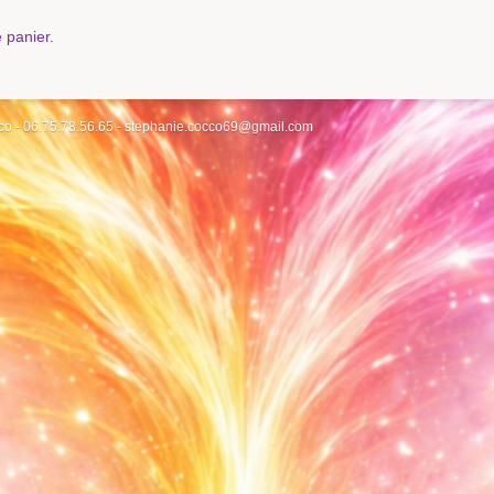
e panier.
co - 06.75.78.56.65 - stephanie.cocco69@gmail.com