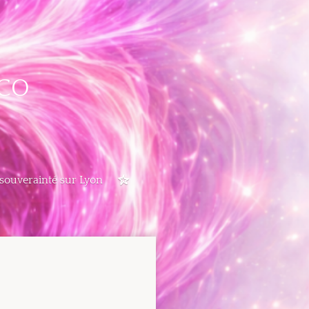
CO
 souverainté sur Lyon