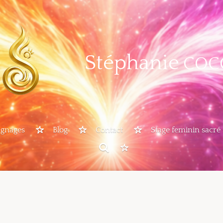
Stéphanie
COC
gnages
Blog
Contact
Stage feminin sacré