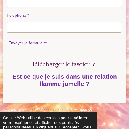
Téléphone *
Envoyer le formulaire
Télécharger le fascicule
Est ce que je suis dans une relation
flamme jumelle ?
© 2024 - 2026 Lyon - Stéphanie Cocco - 06.75.78.56.65 -
stephanie.cocco69@gmail.com
Ce site Web utilise des cookies pour améliorer
votre expérience et afficher des publicités
Propulsé par
Webador
personnalisées. En cliquant sur "Accepter", vous