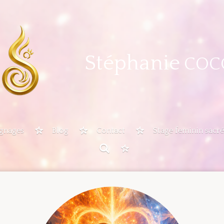
Stéphanie
COC
gnages
Blog
Contact
Stage feminin sacré