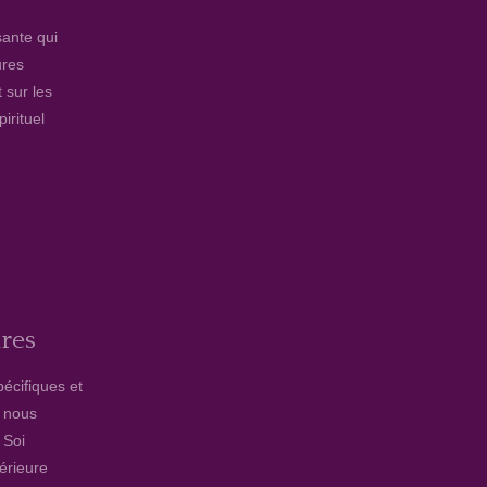
ante qui
ures
 sur les
irituel
ires
pécifiques et
, nous
 Soi
térieure