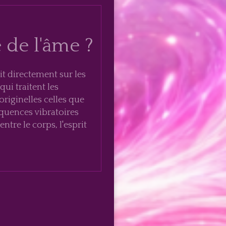
 de l'âme ?
t directement sur les
ui traitent les
riginelles celles que
équences vibratoires
tre le corps, l'esprit