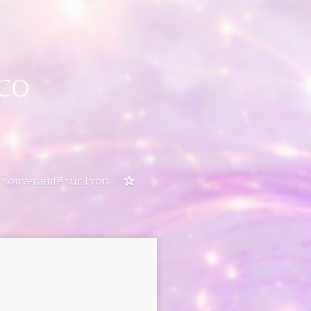
CO
 souverainté sur Lyon