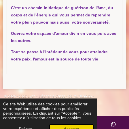
C'est un chemin initiatique de guérison de l'âme, du
corps et de l'énergie qui vous permet de reprendre
votre plein pouvoir mais aussi votre souveraineté.
Ouvrez votre espace d'amour divin en vous puis avec
les autres.
Tout se passe à l'intérieur de vous pour atteindre
votre paix, l
'amour est la source de toute vie
© 2024 - 2026 Lyon - Stéphanie Cocco - 06.75.78.56.65 -
stephanie.cocco69@gmail.com
Ce site Web utilise des cookies pour améliorer
votre expérience et afficher des publicités
Propulsé par
Webador
personnalisées. En cliquant sur "Accepter", vous
consentez à l'utilisation de tous les cookies.
Refuser
Accepter