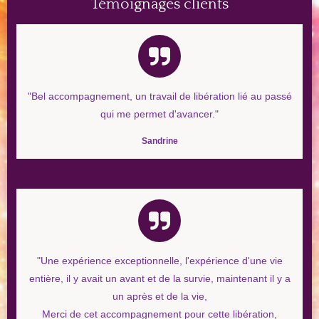
Témoignages clients
"
Bel accompagnement, un travail de libération lié au passé
qui me permet d'avancer
."
Sandrine
"
Une expérience exceptionnelle, l'expérience d'une vie
entière, il y avait un avant et de la survie, maintenant il y a
un après et de la vie,
Merci de cet accompagnement pour cette libération,