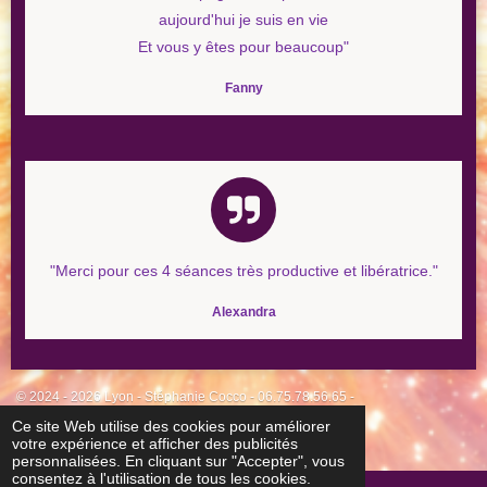
aujourd'hui je suis en vie
Et vous y êtes pour beaucoup
"
Fanny
"
Merci pour ces 4 séances très productive et libératrice
."
Alexandra
© 2024 - 2026 Lyon - Stéphanie Cocco - 06.75.78.56.65 -
stephanie.cocco69@gmail.com
Ce site Web utilise des cookies pour améliorer
votre expérience et afficher des publicités
Propulsé par
Webador
personnalisées. En cliquant sur "Accepter", vous
consentez à l'utilisation de tous les cookies.