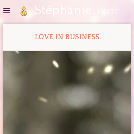
Stéphanie
Passer
COCCO
au
contenu
principal
LOVE IN BUSINESS