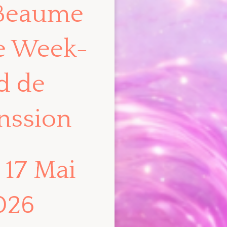
 Beaume
e Week-
d de
enssion
 17 Mai
026