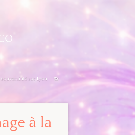
CO
 souverainté sur Lyon
nage à la