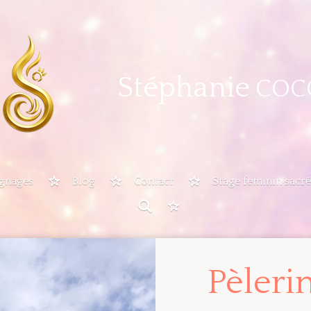
Stéphanie
COC
gnages
Blog
Contact
Stage feminin sacré
Pèleri