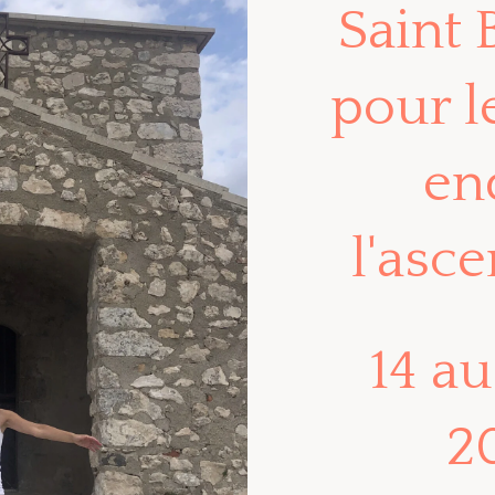
Saint
pour l
en
l'asc
14 au
2