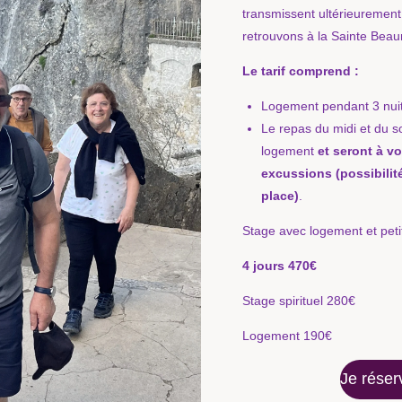
transmissent ultérieurement
retrouvons à la Sainte Bea
Le tarif comprend :
Logement pendant 3 nuits
Le repas du midi et du so
logement
et seront à v
excussions (possibilit
place)
.
Stage avec logement et peti
4 jours 470€
Stage spirituel 280€
Logement 190€
Je réser