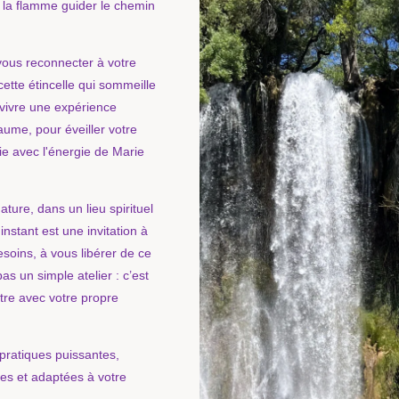
 la flamme guider le chemin
vous reconnecter à votre
ette étincelle qui sommeille
 vivre une expérience
ume, pour éveiller votre
ie avec l'énergie de Marie
ture, dans un lieu spirituel
 instant est une invitation à
esoins, à vous libérer de ce
as un simple atelier : c’est
tre avec votre propre
pratiques puissantes,
les et adaptées à votre