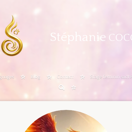
Stéphanie
COC
gnages
Blog
Contact
Stage feminin sacré