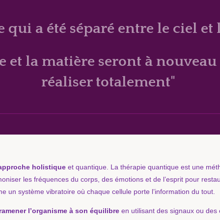
e qui a été séparé entre le ciel et l
ie et la matière seront à nouveau
réaliser totalement"
approche holistique
et quantique. La thérapie quantique est une métho
niser les fréquences du corps, des émotions et de l’esprit pour restaure
 un système vibratoire où chaque cellule porte l’information du tout.
ramener l’organisme à son équilibre
en utilisant des signaux ou de