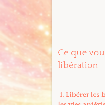
Ce que vou
libération
1. Libérer les
les vies antéri