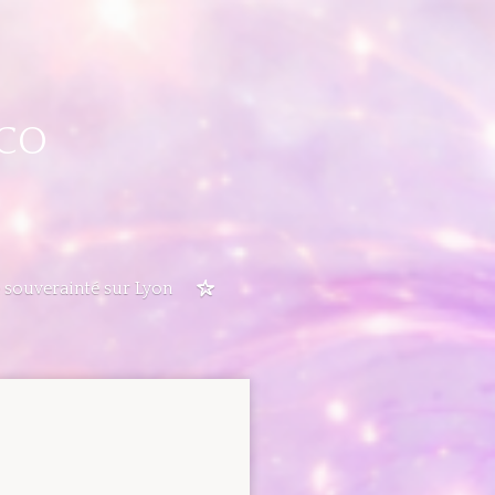
CO
 souverainté sur Lyon