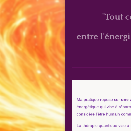
"Tout c
entre l'énerg
Ma pratique repose sur
une 
énergétique qui vise à réharmo
considère l’être humain comme
La thérapie quantique vise à