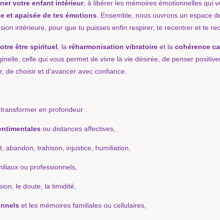
ner votre enfant intérieur
, à libérer les mémoires émotionnelles qui 
ne et apaisée de tes émotions
. Ensemble, nous ouvrons un espace 
ion intérieure, pour que tu puisses enfin respirer, te recentrer et te re
tre être spirituel
, la
réharmonisation vibratoire
et la
cohérence ca
ginelle, celle qui vous permet de vivre la vie désirée, de penser positiv
r, de choisir et d’avancer avec confiance.
transformer en profondeur :
entimentales
ou distances affectives,
t, abandon, trahison, injustice, humiliation,
miliaux ou professionnels,
sion, le doute, la timidité,
onnels
et les mémoires familiales ou cellulaires,