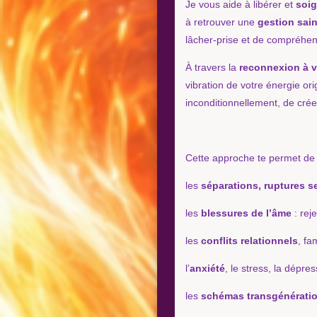
Je vous aide à libérer et
soig
à retrouver une
gestion sai
lâcher‑prise et de compréhens
À travers la
reconnexion à vo
vibration de votre énergie ori
inconditionnellement, de crée
Cette approche te permet de 
les
séparations, ruptures s
les
blessures de l’âme
: reje
les
conflits relationnels
, fa
l’
anxiété
, le stress, la dépres
les
schémas transgénérati