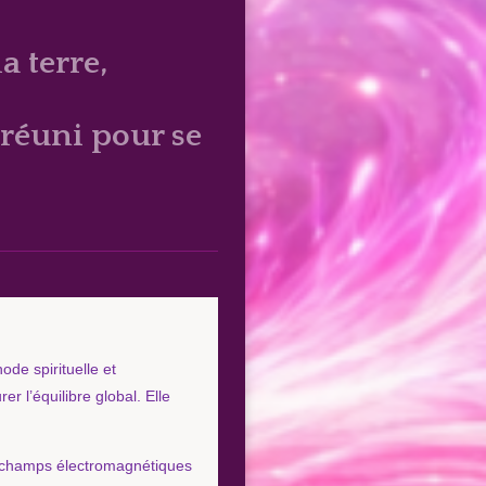
a terre,
 réuni pour se
de spirituelle et
r l’équilibre global. Elle
s champs électromagnétiques