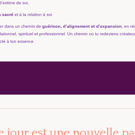
d’estime de soi,
n sacré
et à la relation à soi.
ner dans un chemin de
guérison, d’alignement et d’expansion
, en ré
tionnel, spirituel et professionnel. Un chemin où tu redeviens créateur 
cté à ton essence.
 jour est une nouvelle p