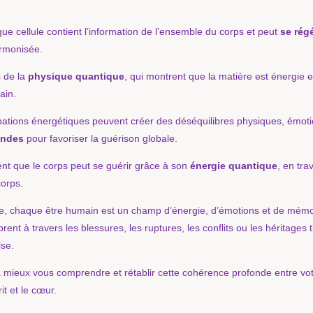
que cellule contient l’information de l’ensemble du corps et peut
se rég
armonisée.
s de la
physique quantique
, qui montrent que la matière est énergie e
ain.
rbations énergétiques peuvent créer des déséquilibres physiques, émoti
ondes
pour favoriser la guérison globale.
nt que le corps peut se guérir grâce à son
énergie quantique
, en tra
corps.
, chaque être humain est un champ d’énergie, d’émotions et de mém
rent à travers les blessures, les ruptures, les conflits ou les héritages
ise.
eux vous comprendre et rétablir cette cohérence profonde entre votr
it et le cœur.